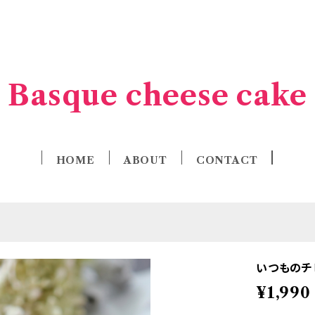
Basque cheese cake
HOME
ABOUT
CONTACT
いつものチビ
¥1,990